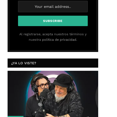
Al registrarse, acepta nuestros términos y
nuestra
política de privacidad.
¿YA LO VISTE?