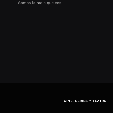
Somos la radio que ves
Seo Google Maps
COFIPOT.COM
CINE, SERIES Y TEATRO