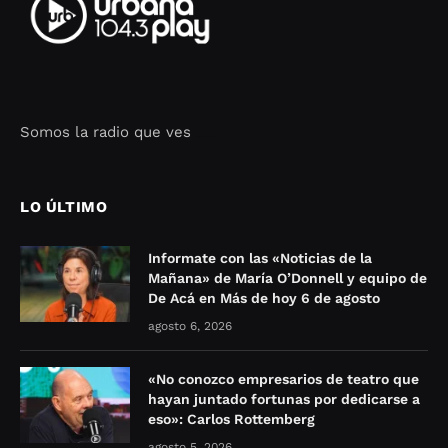
Somos la radio que ves
Seo Google Maps
COFIPOT.COM
LO ÚLTIMO
Informate con las «Noticias de la
Mañana» de María O’Donnell y equipo de
De Acá en Más de hoy 6 de agosto
agosto 6, 2026
«No conozco empresarios de teatro que
hayan juntado fortunas por dedicarse a
eso»: Carlos Rottemberg
agosto 5, 2026