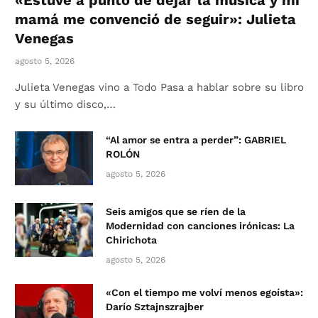
«Estuve a punto de dejar la música y mi
mamá me convenció de seguir»: Julieta
Venegas
agosto 5, 2026
Julieta Venegas vino a Todo Pasa a hablar sobre su libro
y su último disco,…
“Al amor se entra a perder”: GABRIEL
ROLÓN
agosto 5, 2026
Seis amigos que se ríen de la
Modernidad con canciones irónicas: La
Chirichota
agosto 5, 2026
«Con el tiempo me volví menos egoísta»:
Darío Sztajnszrajber