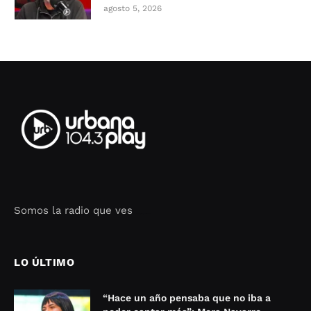
agosto 5, 2026
Somos la radio que ves
Seo Google Maps
COFIPOT.COM
LO ÚLTIMO
“Hace un año pensaba que no iba a