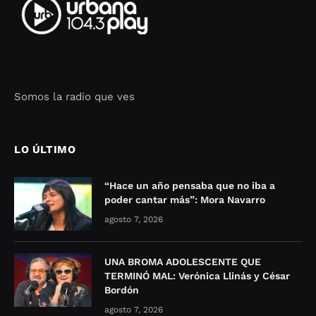
Somos la radio que ves
Seo Google Maps
COFIPOT.COM
LO ÚLTIMO
“Hace un año pensaba que no iba a
poder cantar más”: Mora Navarro
agosto 7, 2026
UNA BROMA ADOLESCENTE QUE
TERMINÓ MAL: Verónica Llinás y César
Bordón
agosto 7, 2026