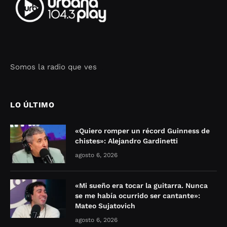
Somos la radio que ves
Seo Google Maps
COFIPOT.COM
LO ÚLTIMO
«Quiero romper un récord Guinness de
chistes»: Alejandro Gardinetti
agosto 6, 2026
«Mi sueño era tocar la guitarra. Nunca
se me había ocurrido ser cantante»:
Mateo Sujatovich
agosto 6, 2026