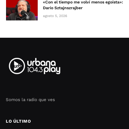
«Con el tiempo me volví menos egoísta»:
Darío Sztajnszrajber
agosto 5, 2026
Somos la radio que ves
Seo Google Maps
COFIPOT.COM
LO ÚLTIMO