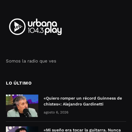
Somos la radio que ves
Seo Google Maps
COFIPOT.COM
LO ÚLTIMO
«Quiero romper un récord Guinness de
chistes»: Alejandro Gardinetti
agosto 6, 2026
«Mi sueño era tocar la guitarra. Nunca