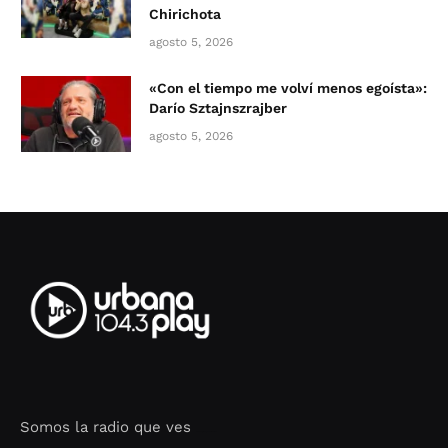
Chirichota
agosto 5, 2026
«Con el tiempo me volví menos egoísta»:
Darío Sztajnszrajber
agosto 5, 2026
Somos la radio que ves
Seo Google Maps
COFIPOT.COM