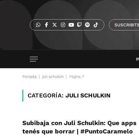
SUSCRIBIT
I
|
|
Portada
juli schulkin
Página 7
CATEGORÍA:
JULI SCHULKIN
Subibaja con Juli Schulkin: Que apps
tenés que borrar | #PuntoCaramelo