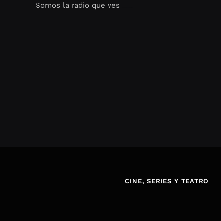
Somos la radio que ves
Seo Google Maps
COFIPOT.COM
CINE, SERIES Y TEATRO