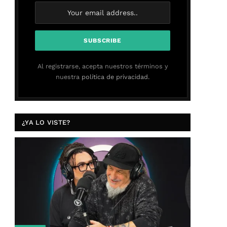
Al registrarse, acepta nuestros términos y
nuestra
política de privacidad.
¿YA LO VISTE?