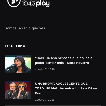
Somos la radio que ves
Seo Google Maps
COFIPOT.COM
LO ÚLTIMO
“Hace un año pensaba que no iba a
poder cantar más”: Mora Navarro
agosto 7, 2026
UNA BROMA ADOLESCENTE QUE
TERMINÓ MAL: Verónica Llinás y César
Bordón
agosto 7, 2026