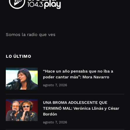
Somos la radio que ves
Seo Google Maps
COFIPOT.COM
LO ÚLTIMO
“Hace un año pensaba que no iba a
poder cantar más”: Mora Navarro
agosto 7, 2026
UNA BROMA ADOLESCENTE QUE
TERMINÓ MAL: Verónica Llinás y César
Bordón
agosto 7, 2026