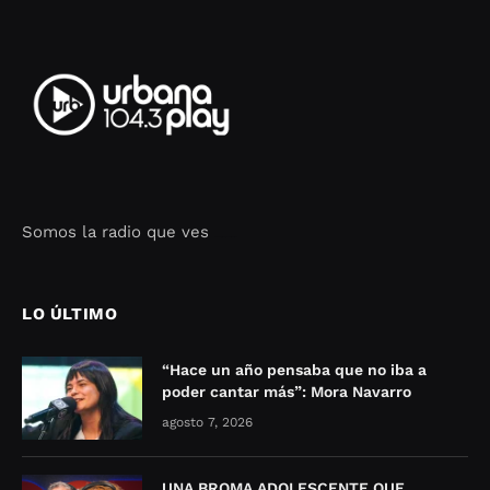
Somos la radio que ves
Seo Google Maps
COFIPOT.COM
LO ÚLTIMO
“Hace un año pensaba que no iba a
poder cantar más”: Mora Navarro
agosto 7, 2026
UNA BROMA ADOLESCENTE QUE