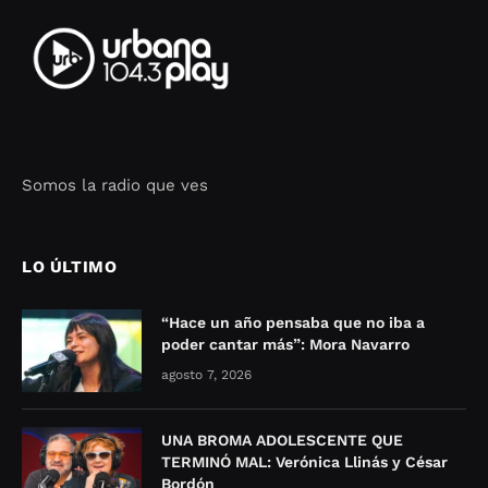
Somos la radio que ves
Seo Google Maps
COFIPOT.COM
LO ÚLTIMO
“Hace un año pensaba que no iba a
poder cantar más”: Mora Navarro
agosto 7, 2026
UNA BROMA ADOLESCENTE QUE
TERMINÓ MAL: Verónica Llinás y César
Bordón