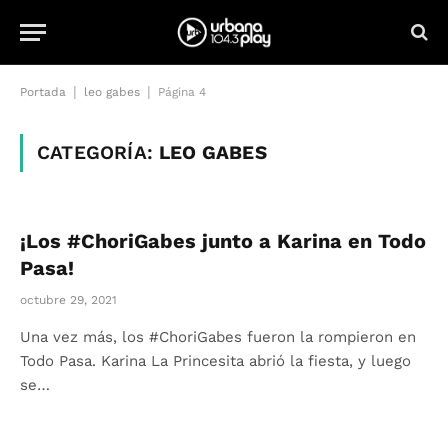
|
|
Portada
leo gabes
Página 4
CATEGORÍA:
LEO GABES
¡Los #ChoriGabes junto a Karina en Todo
Pasa!
octubre 29, 2021
Una vez más, los #ChoriGabes fueron la rompieron en
Todo Pasa. Karina La Princesita abrió la fiesta, y luego
se…