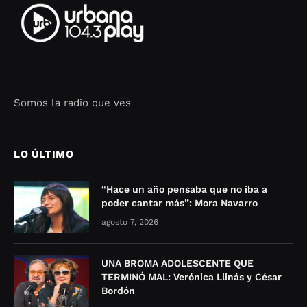
Somos la radio que ves
Seo Google Maps
COFIPOT.COM
LO ÚLTIMO
“Hace un año pensaba que no iba a
poder cantar más”: Mora Navarro
agosto 7, 2026
UNA BROMA ADOLESCENTE QUE
TERMINÓ MAL: Verónica Llinás y César
Bordón