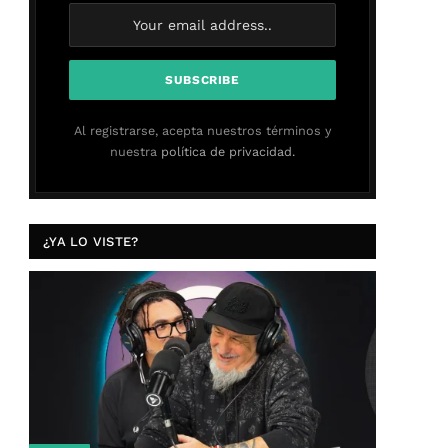
Al registrarse, acepta nuestros términos y
nuestra
política de privacidad.
¿YA LO VISTE?