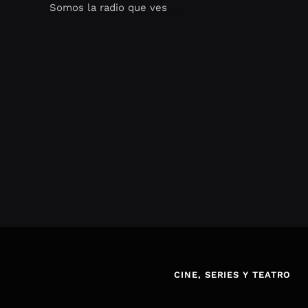
Somos la radio que ves
Seo Google Maps
COFIPOT.COM
CINE, SERIES Y TEATRO