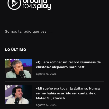
Somos la radio que ves
Seo Google Maps
COFIPOT.COM
LO ÚLTIMO
«Quiero romper un récord Guinness de
chistes»: Alejandro Gardinetti
agosto 6, 2026
«Mi sueño era tocar la guitarra. Nunca
se me había ocurrido ser cantante»:
Mateo Sujatovich
agosto 6, 2026