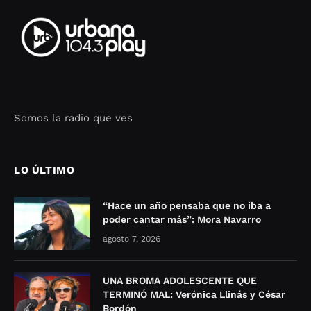
Somos la radio que ves
Seo Google Maps
COFIPOT.COM
LO ÚLTIMO
“Hace un año pensaba que no iba a
poder cantar más”: Mora Navarro
agosto 7, 2026
UNA BROMA ADOLESCENTE QUE
TERMINÓ MAL: Verónica Llinás y César
Bordón