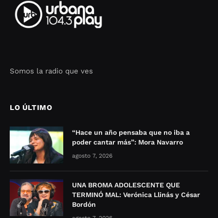
Somos la radio que ves
Seo Google Maps
COFIPOT.COM
LO ÚLTIMO
“Hace un año pensaba que no iba a
poder cantar más”: Mora Navarro
agosto 7, 2026
UNA BROMA ADOLESCENTE QUE
TERMINÓ MAL: Verónica Llinás y César
Bordón