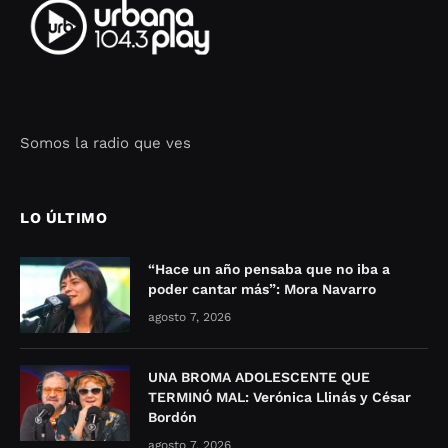
Somos la radio que ves
Seo Google Maps
COFIPOT.COM
LO ÚLTIMO
“Hace un año pensaba que no iba a
poder cantar más”: Mora Navarro
agosto 7, 2026
UNA BROMA ADOLESCENTE QUE
TERMINÓ MAL: Verónica Llinás y César
Bordón
agosto 7, 2026