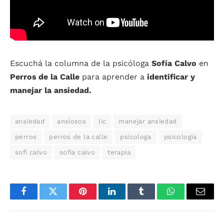
Escuchá la columna de la psicóloga
Sofía Calvo
en
Perros de la Calle
para aprender a
identificar y
manejar la ansiedad.
ansiedad
ansiosos
lic
manejar ansiedad
perros
perros de la calle
psicologa
psicologia
sofi calvo
sofia calvo
terapia
Facebook
Twitter
Pinterest
LinkedIn
Tumblr
WhatsApp
Email