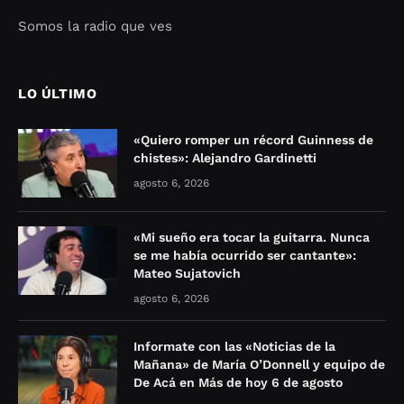
Somos la radio que ves
Seo Google Maps
COFIPOT.COM
LO ÚLTIMO
«Quiero romper un récord Guinness de
chistes»: Alejandro Gardinetti
agosto 6, 2026
«Mi sueño era tocar la guitarra. Nunca
se me había ocurrido ser cantante»:
Mateo Sujatovich
agosto 6, 2026
Informate con las «Noticias de la
Mañana» de María O’Donnell y equipo de
De Acá en Más de hoy 6 de agosto