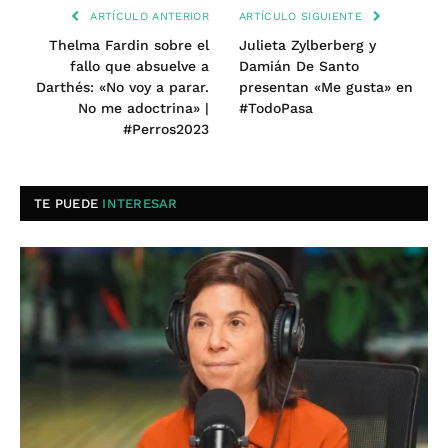
ARTÍCULO ANTERIOR
ARTÍCULO SIGUIENTE
Thelma Fardin sobre el
Julieta Zylberberg y
fallo que absuelve a
Damián De Santo
Darthés: «No voy a parar.
presentan «Me gusta» en
No me adoctrina» |
#TodoPasa
#Perros2023
TE PUEDE
INTERESAR