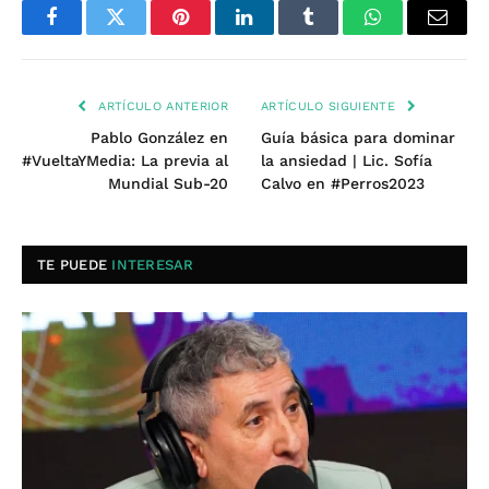
Facebook
Twitter
Pinterest
LinkedIn
Tumblr
WhatsApp
Email
ARTÍCULO ANTERIOR
ARTÍCULO SIGUIENTE
Pablo González en
Guía básica para dominar
#VueltaYMedia: La previa al
la ansiedad | Lic. Sofía
Mundial Sub-20
Calvo en #Perros2023
TE PUEDE
INTERESAR