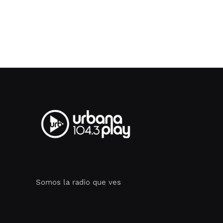
Somos la radio que ves
Seo Google Maps
COFIPOT.COM