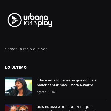
Somos la radio que ves
Seo Google Maps
COFIPOT.COM
LO ÚLTIMO
“Hace un año pensaba que no iba a
poder cantar más”: Mora Navarro
agosto 7, 2026
UNA BROMA ADOLESCENTE QUE