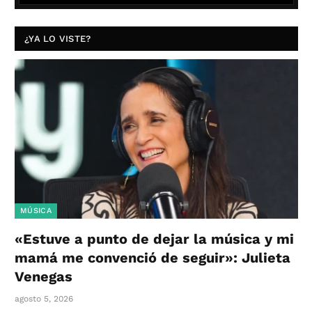
¿YA LO VISTE?
MÚSICA
«Estuve a punto de dejar la música y mi
mamá me convenció de seguir»: Julieta
Venegas
agosto 5, 2026