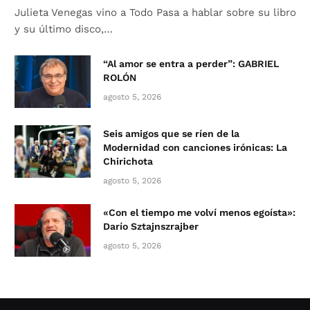
Julieta Venegas vino a Todo Pasa a hablar sobre su libro
y su último disco,…
“Al amor se entra a perder”: GABRIEL
ROLÓN
agosto 5, 2026
Seis amigos que se ríen de la
Modernidad con canciones irónicas: La
Chirichota
agosto 5, 2026
«Con el tiempo me volví menos egoísta»:
Darío Sztajnszrajber
agosto 5, 2026