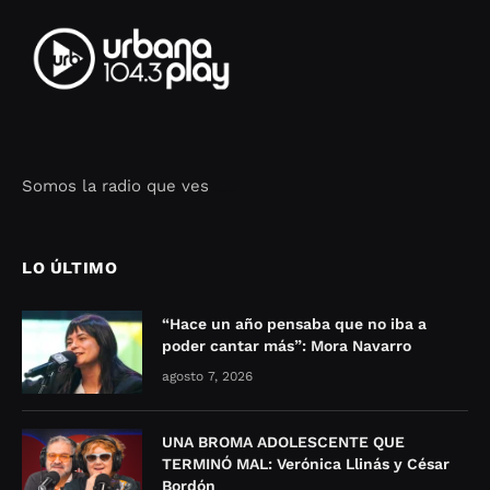
Somos la radio que ves
Seo Google Maps
COFIPOT.COM
LO ÚLTIMO
“Hace un año pensaba que no iba a
poder cantar más”: Mora Navarro
agosto 7, 2026
UNA BROMA ADOLESCENTE QUE
TERMINÓ MAL: Verónica Llinás y César
Bordón