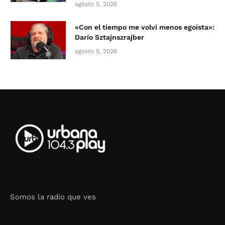
agosto 5, 2026
«Con el tiempo me volví menos egoísta»:
Darío Sztajnszrajber
agosto 5, 2026
Somos la radio que ves
Seo Google Maps
COFIPOT.COM