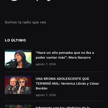
Somos la radio que ves
Seo Google Maps
COFIPOT.COM
LO ÚLTIMO
“Hace un año pensaba que no iba a
poder cantar más”: Mora Navarro
agosto 7, 2026
UNA BROMA ADOLESCENTE QUE
TERMINÓ MAL: Verónica Llinás y César
Bordón
agosto 7, 2026
Informate con las «Noticias de la