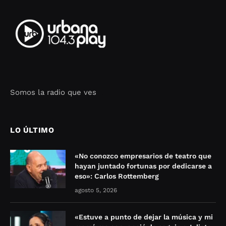
Somos la radio que ves
Seo Google Maps
COFIPOT.COM
LO ÚLTIMO
«No conozco empresarios de teatro que
hayan juntado fortunas por dedicarse a
eso»: Carlos Rottemberg
agosto 5, 2026
«Estuve a punto de dejar la música y mi