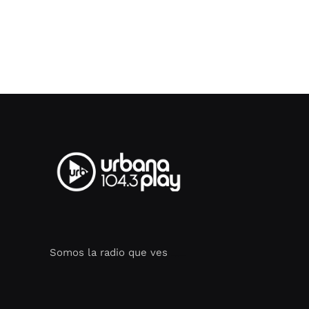
Somos la radio que ves
Seo Google Maps
COFIPOT.COM