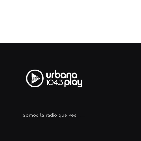
Somos la radio que ves
Seo Google Maps
COFIPOT.COM