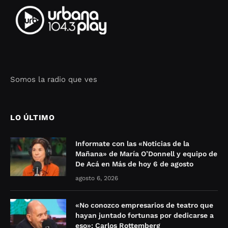
Somos la radio que ves
Seo Google Maps
COFIPOT.COM
LO ÚLTIMO
Informate con las «Noticias de la
Mañana» de María O’Donnell y equipo de
De Acá en Más de hoy 6 de agosto
agosto 6, 2026
«No conozco empresarios de teatro que
hayan juntado fortunas por dedicarse a
eso»: Carlos Rottemberg