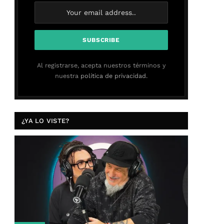
Al registrarse, acepta nuestros términos y
nuestra
política de privacidad.
¿YA LO VISTE?