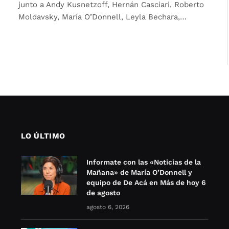
junto a Andy Kusnetzoff, Hernán Casciari, Roberto
Moldavsky, María O’Donnell, Leyla Bechara,…
LO ÚLTIMO
Informate con las «Noticias de la
Mañana» de María O’Donnell y
equipo de De Acá en Más de hoy 6
de agosto
agosto 6, 2026