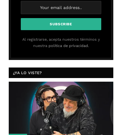
Al registrarse, acepta nuestros términos y
nuestra
política de privacidad.
¿YA LO VISTE?