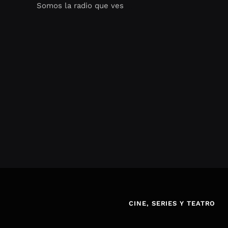
Somos la radio que ves
Seo Google Maps
COFIPOT.COM
CINE, SERIES Y TEATRO