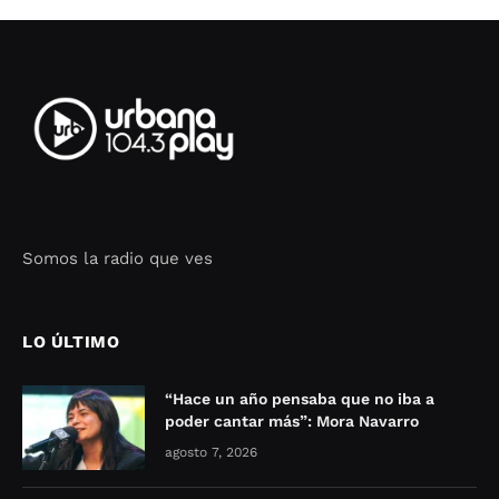
Somos la radio que ves
Seo Google Maps
COFIPOT.COM
LO ÚLTIMO
“Hace un año pensaba que no iba a
poder cantar más”: Mora Navarro
agosto 7, 2026