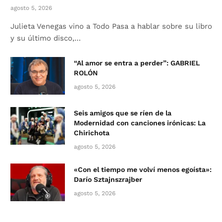
agosto 5, 2026
Julieta Venegas vino a Todo Pasa a hablar sobre su libro
y su último disco,…
“Al amor se entra a perder”: GABRIEL
ROLÓN
agosto 5, 2026
Seis amigos que se ríen de la
Modernidad con canciones irónicas: La
Chirichota
agosto 5, 2026
«Con el tiempo me volví menos egoísta»:
Darío Sztajnszrajber
agosto 5, 2026