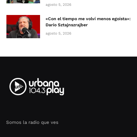
agosto 5, 2026
«Con el tiempo me volví menos egoísta»:
Darío Sztajnszrajber
agosto 5, 2026
Somos la radio que ves
Seo Google Maps
COFIPOT.COM