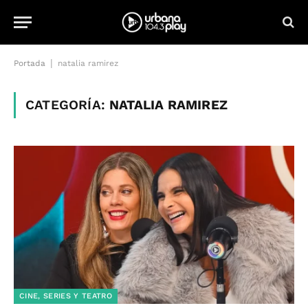
|
Portada
natalia ramirez
CATEGORÍA:
NATALIA RAMIREZ
CINE, SERIES Y TEATRO