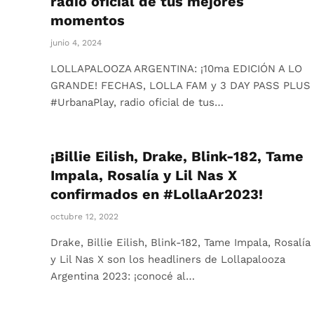
radio oficial de tus mejores
momentos
junio 4, 2024
LOLLAPALOOZA ARGENTINA: ¡10ma EDICIÓN A LO
GRANDE! FECHAS, LOLLA FAM y 3 DAY PASS PLUS
#UrbanaPlay, radio oficial de tus…
¡Billie Eilish, Drake, Blink-182, Tame
Impala, Rosalía y Lil Nas X
confirmados en #LollaAr2023!
octubre 12, 2022
Drake, Billie Eilish, Blink-182, Tame Impala, Rosalía
y Lil Nas X son los headliners de Lollapalooza
Argentina 2023: ¡conocé al…