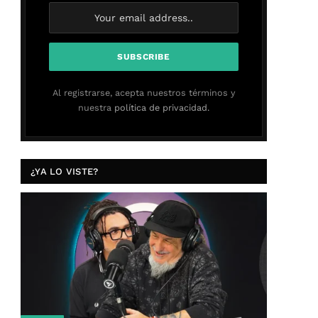
Al registrarse, acepta nuestros términos y
nuestra
política de privacidad.
¿YA LO VISTE?