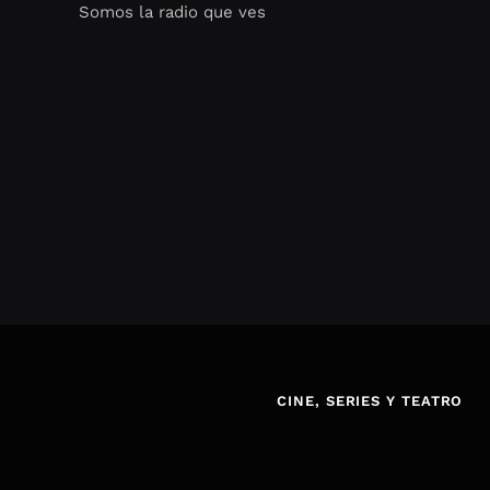
Somos la radio que ves
Seo Google Maps
COFIPOT.COM
CINE, SERIES Y TEATRO