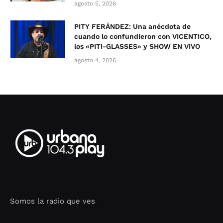
agosto 5, 2026
PITY FERÁNDEZ: Una anécdota de
cuando lo confundieron con VICENTICO,
los «PITI-GLASSES» y SHOW EN VIVO
agosto 4, 2026
Somos la radio que ves
Seo Google Maps
COFIPOT.COM