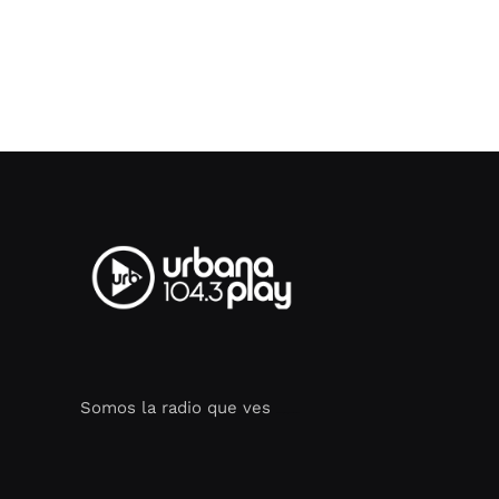
Somos la radio que ves
Seo Google Maps
COFIPOT.COM