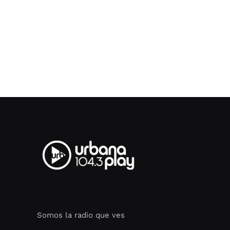
Somos la radio que ves
Seo Google Maps
COFIPOT.COM