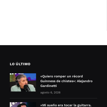
LO ÚLTIMO
«Quiero romper un récord
Guinness de chistes»: Alejandro
Gardinetti
agosto 6, 2026
«Mi sueño era tocar la guitarra.