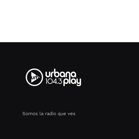
Somos la radio que ves
Seo Google Maps
COFIPOT.COM