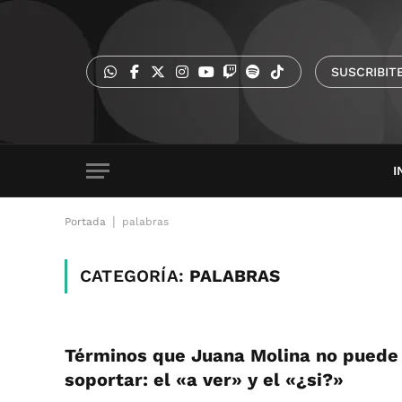
SUSCRIBIT
I
|
Portada
palabras
CATEGORÍA:
PALABRAS
Términos que Juana Molina no puede
soportar: el «a ver» y el «¿si?»