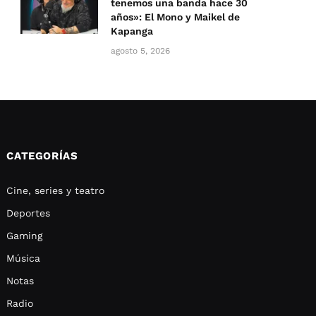
tenemos una banda hace 30
años»: El Mono y Maikel de
Kapanga
agosto 5, 2026
CATEGORÍAS
Cine, series y teatro
Deportes
Gaming
Música
Notas
Radio