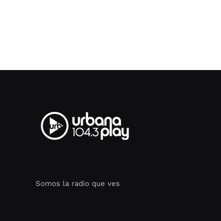
Somos la radio que ves
Seo Google Maps
COFIPOT.COM