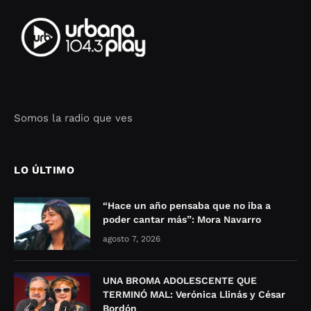
Somos la radio que ves
Seo Google Maps
COFIPOT.COM
LO ÚLTIMO
“Hace un año pensaba que no iba a
poder cantar más”: Mora Navarro
agosto 7, 2026
UNA BROMA ADOLESCENTE QUE
TERMINÓ MAL: Verónica Llinás y César
Bordón