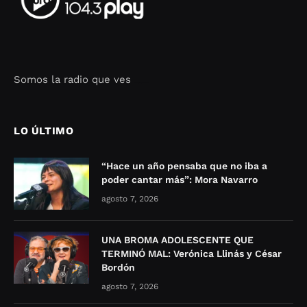
Somos la radio que ves
Seo Google Maps
COFIPOT.COM
LO ÚLTIMO
“Hace un año pensaba que no iba a
poder cantar más”: Mora Navarro
agosto 7, 2026
UNA BROMA ADOLESCENTE QUE
TERMINÓ MAL: Verónica Llinás y César
Bordón
agosto 7, 2026