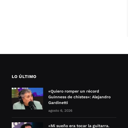
LO ÚLTIMO
«Quiero romper un récord
Guinness de chistes»: Alejandro
Gardinetti
agosto 6, 2026
«Mi sueño era tocar la guitarra.