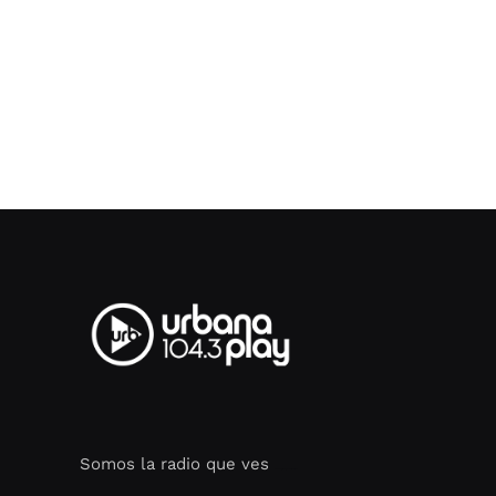
Somos la radio que ves
Seo Google Maps
COFIPOT.COM