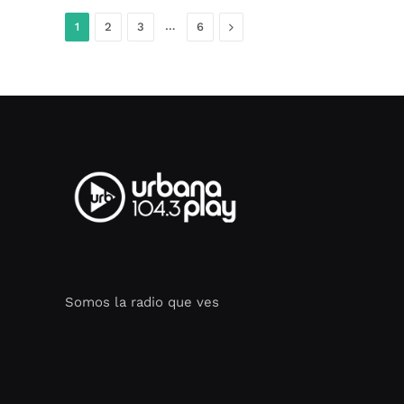
…
Siguiente
1
2
3
6
Somos la radio que ves
Seo Google Maps
COFIPOT.COM