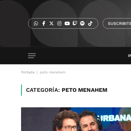
SUSCRIBIT
I
|
Portada
peto menahem
CATEGORÍA:
PETO MENAHEM