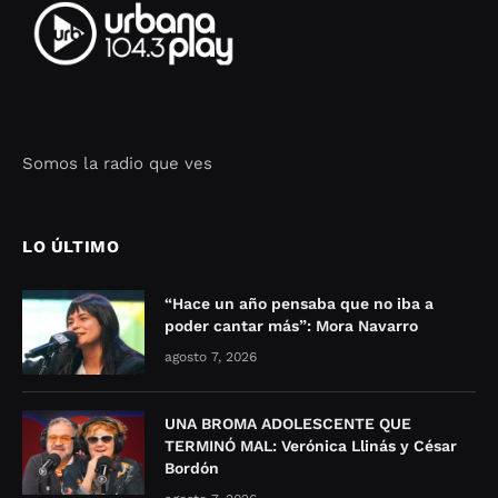
Somos la radio que ves
Seo Google Maps
COFIPOT.COM
LO ÚLTIMO
“Hace un año pensaba que no iba a
poder cantar más”: Mora Navarro
agosto 7, 2026
UNA BROMA ADOLESCENTE QUE
TERMINÓ MAL: Verónica Llinás y César
Bordón