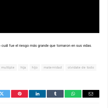
 cuál fue el riesgo más grande que tomaron en sus vidas.
 multiple
hija
hijo
maternidad
olvidate de todo
k
Twitter
Pinterest
LinkedIn
Tumblr
WhatsApp
Email