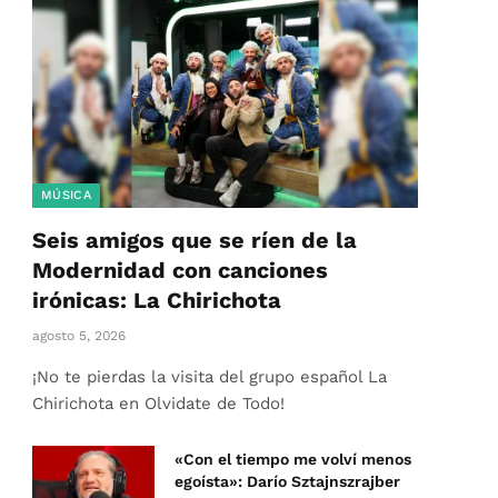
MÚSICA
Seis amigos que se ríen de la
Modernidad con canciones
irónicas: La Chirichota
agosto 5, 2026
¡No te pierdas la visita del grupo español La
Chirichota en Olvidate de Todo!
«Con el tiempo me volví menos
egoísta»: Darío Sztajnszrajber