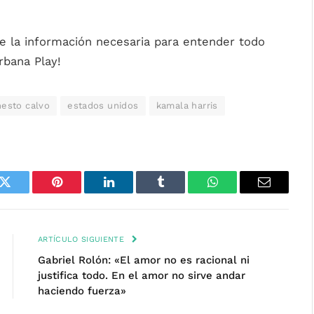
e la información necesaria para entender todo
Urbana Play!
nesto calvo
estados unidos
kamala harris
k
Twitter
Pinterest
LinkedIn
Tumblr
WhatsApp
Email
ARTÍCULO SIGUIENTE
Gabriel Rolón: «El amor no es racional ni
justifica todo. En el amor no sirve andar
haciendo fuerza»