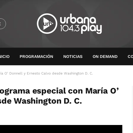
E
NICIO
PROGRAMACIÓN
NOTICIAS
ON DEMAND
C
a O’ Donnell y Ernesto Calvo desde Washington D. C.
ograma especial con María O’
sde Washington D. C.