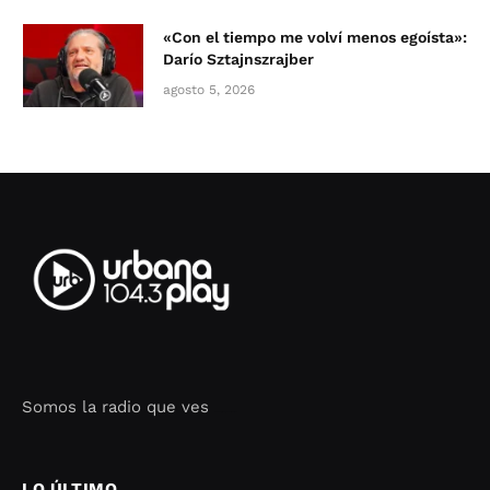
«Con el tiempo me volví menos egoísta»:
Darío Sztajnszrajber
agosto 5, 2026
Somos la radio que ves
Seo Google Maps
COFIPOT.COM
LO ÚLTIMO