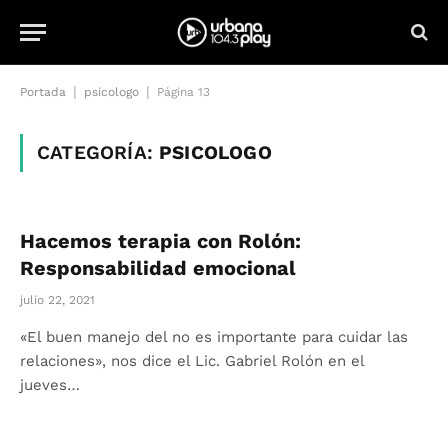
|
|
Portada
psicologo
Página 13
CATEGORÍA:
PSICOLOGO
Hacemos terapia con Rolón:
Responsabilidad emocional
julio 22, 2021
«El buen manejo del no es importante para cuidar las
relaciones», nos dice el Lic. Gabriel Rolón en el
jueves…