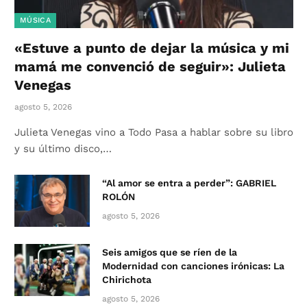
MÚSICA
«Estuve a punto de dejar la música y mi
mamá me convenció de seguir»: Julieta
Venegas
agosto 5, 2026
Julieta Venegas vino a Todo Pasa a hablar sobre su libro
y su último disco,…
“Al amor se entra a perder”: GABRIEL
ROLÓN
agosto 5, 2026
Seis amigos que se ríen de la
Modernidad con canciones irónicas: La
Chirichota
agosto 5, 2026