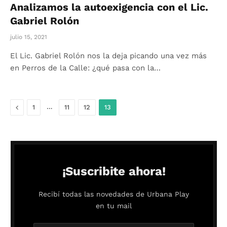
Analizamos la autoexigencia con el Lic.
Gabriel Rolón
julio 15, 2021
El Lic. Gabriel Rolón nos la deja picando una vez más
en Perros de la Calle: ¿qué pasa con la…
Anterior
…
1
11
12
13
¡Suscribite ahora!
Recibí todas las novedades de Urbana Play
en tu mail