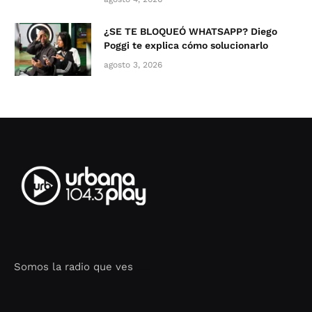
¿SE TE BLOQUEÓ WHATSAPP? Diego
Poggi te explica cómo solucionarlo
agosto 3, 2026
Somos la radio que ves
Seo Google Maps
COFIPOT.COM