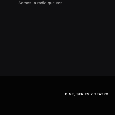
Somos la radio que ves
Seo Google Maps
COFIPOT.COM
CINE, SERIES Y TEATRO