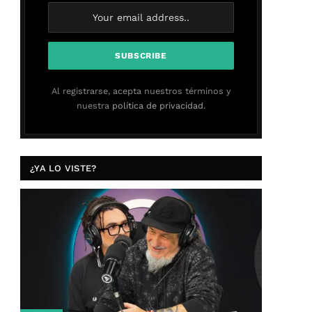
Al registrarse, acepta nuestros términos y
nuestra
política de privacidad.
¿YA LO VISTE?