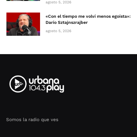
agosto 5, 2026
«Con el tiempo me volví menos egoísta»:
Darío Sztajnszrajber
agosto 5, 2026
Somos la radio que ves
Seo Google Maps
COFIPOT.COM