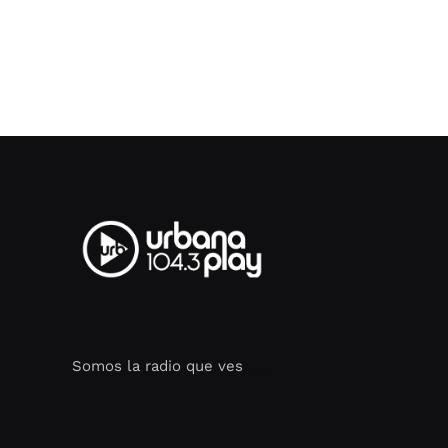
Somos la radio que ves
Seo Google Maps
COFIPOT.COM