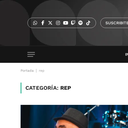
SUSCRIBIT
I
|
Portada
rep
CATEGORÍA:
REP